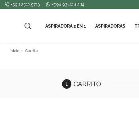
+598 2512 5713
+598 93 808 284
ASPIRADORA 2 EN 1
ASPIRADORAS
T
Inicio
Carrito
CARRITO