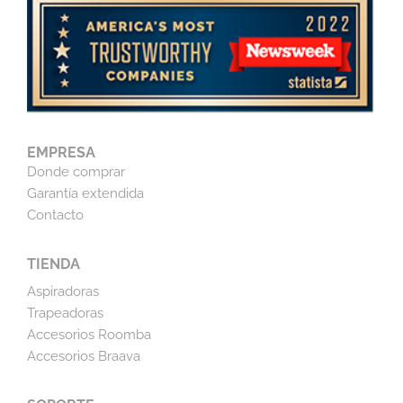
EMPRESA
Donde comprar
Garantía extendida
Contacto
TIENDA
Aspiradoras
Trapeadoras
Accesorios Roomba
Accesorios Braava