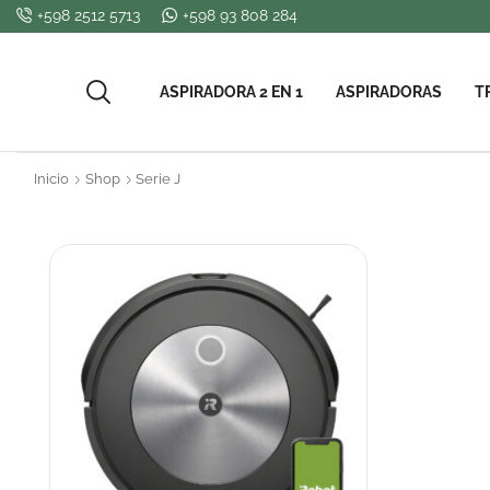
+598 2512 5713
+598 93 808 284
ASPIRADORA 2 EN 1
ASPIRADORAS
T
Inicio
Shop
Serie J