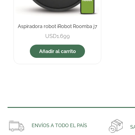
Aspiradora robot iRobot Roomba j7
USD
1.699
Añadir al carrito
ENVÍOS A TODO EL PAÍS
S