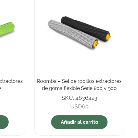
xtractores
Roomba – Set de rodillos extractores
+
de goma flexible Serie 800 y 900
SKU:
4636423
USD
69
Añadir al carrito