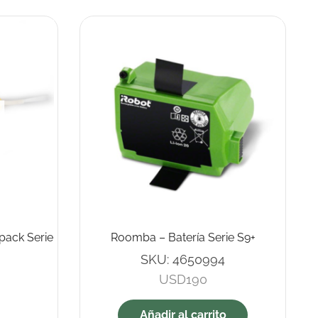
pack Serie
Roomba – Batería Serie S9+
SKU:
4650994
USD
190
Añadir al carrito