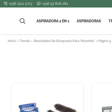
+598 2512 5713
+598 93 808 284
ASPIRADORA 2 EN 1
ASPIRADORAS
T
Inicio
Tienda
Resultados De Búsqueda Para “Roomba”
Página 3