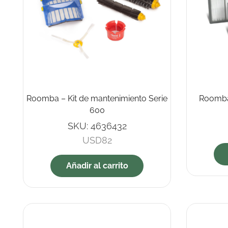
Roomba – Kit de mantenimiento Serie
Roomba 
600
SKU:
4636432
USD
82
Añadir al carrito