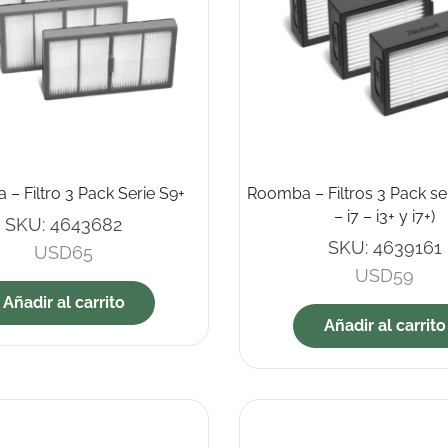
– Filtro 3 Pack Serie S9+
Roomba – Filtros 3 Pack seri
– i7 – i3+ y i7+)
SKU:
4643682
SKU:
4639161
USD
65
USD
59
Añadir al carrito
Añadir al carrito