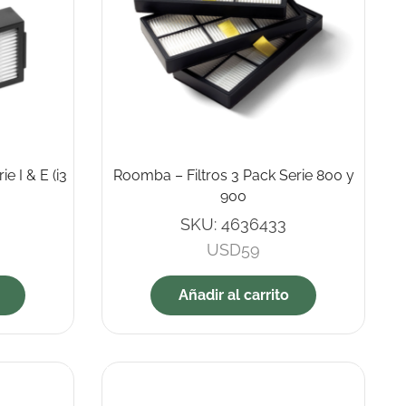
e I & E (i3
Roomba – Filtros 3 Pack Serie 800 y
900
SKU:
4636433
USD
59
Añadir al carrito