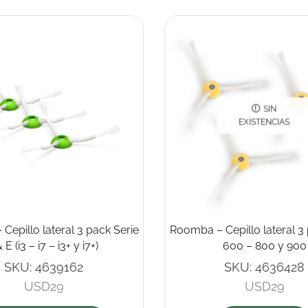
SIN
EXISTENCIAS
Cepillo lateral 3 pack Serie
Roomba – Cepillo lateral 3 
& E (i3 – i7 – i3+ y i7+)
600 – 800 y 900
SKU:
4639162
SKU:
4636428
USD
29
USD
29