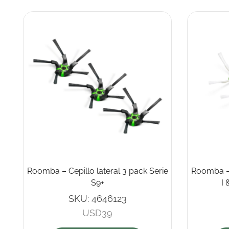
Roomba – Cepillo lateral 3 pack Serie
Roomba – 
S9+
I 
SKU:
4646123
USD
39