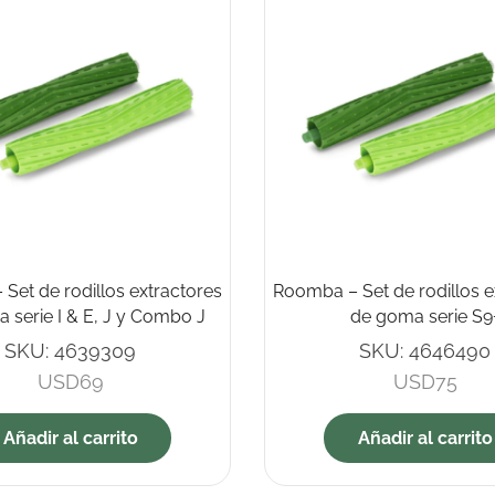
Set de rodillos extractores
Roomba – Set de rodillos e
 serie I & E, J y Combo J
de goma serie S9
SKU:
4639309
SKU:
4646490
USD
69
USD
75
Añadir al carrito
Añadir al carrito