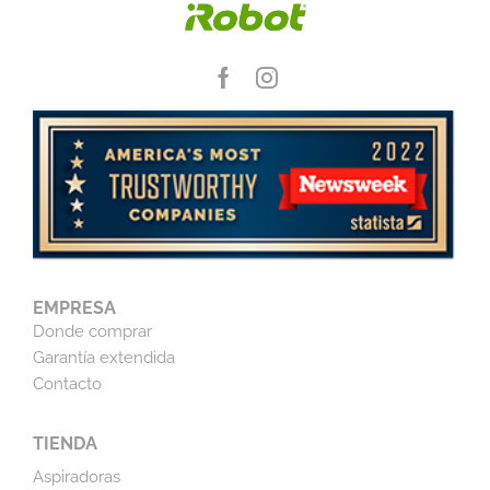
EMPRESA
Donde comprar
Garantía extendida
Contacto
TIENDA
Aspiradoras