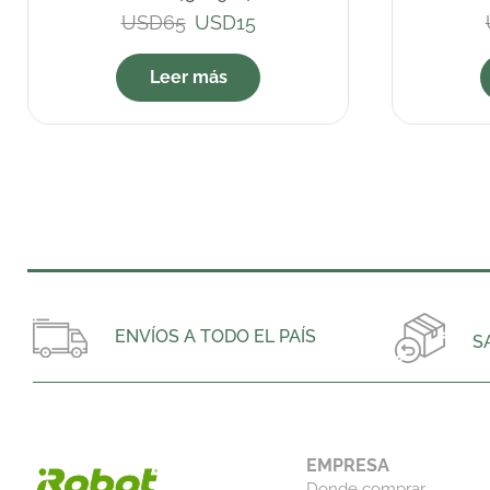
USD
65
USD
15
Leer más
ENVÍOS A TODO EL PAÍS
S
EMPRESA
Donde comprar