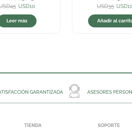
USD
45
USD
10
USD
35
USD
1
Leer más
Añadir al carrit
ATISFACCIÓN GARANTIZADA
ASESORES PERSON
TIENDA
SOPORTE