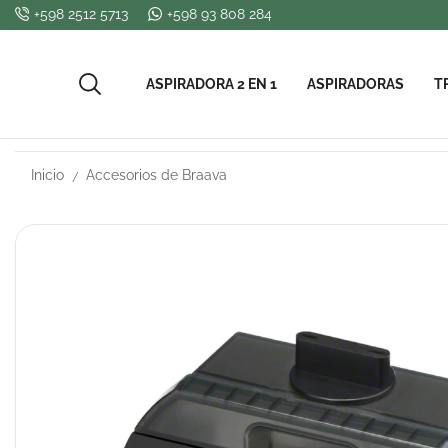
+598 2512 5713
+598 93 808 284
ASPIRADORA 2 EN 1
ASPIRADORAS
T
Inicio
Accesorios de Braava
/