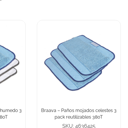
1 humedo 3
Braava – Paños mojados celestes 3
380T
pack reutilizables 380T
8
SKU:
4636425