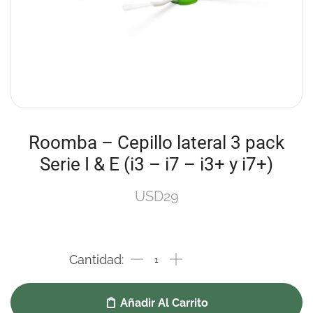
Roomba – Cepillo lateral 3 pack
Serie I & E (i3 – i7 – i3+ y i7+)
USD
29
Añadir Al Carrito