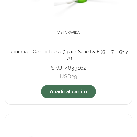
VISTA RÁPIDA
Roomba – Cepillo lateral 3 pack Serie I & E (i3 – i7 – i3+ y
i7+)
SKU:
4639162
USD
29
Añadir al carrito