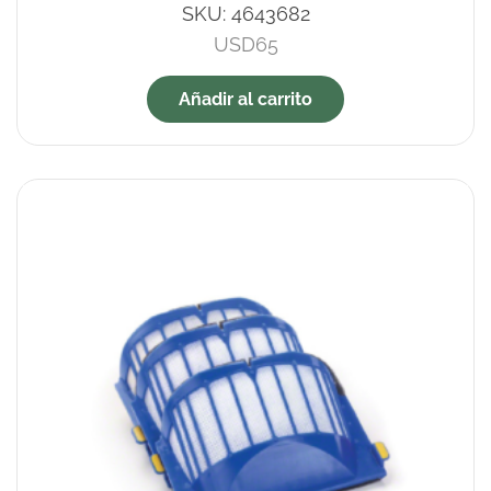
SKU:
4643682
USD
65
Añadir al carrito